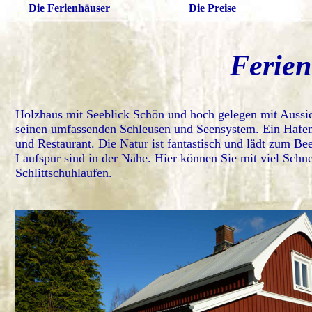
Die Ferienhäuser
Die Preise
Ferie
Holzhaus mit Seeblick Schön und hoch gelegen mit Aussi
seinen umfassenden Schleusen und Seensystem. Ein Hafen f
und Restaurant. Die Natur ist fantastisch und lädt zum 
Laufspur sind in der Nähe. Hier können Sie mit viel Sch
Schlittschuhlaufen.