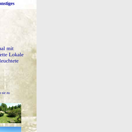
onstiges
al mit
ette Lokale
leuchtete
m sie zu