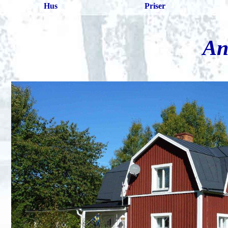
Hus
Priser
An